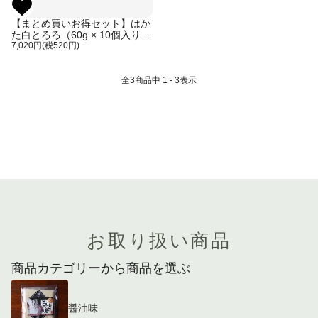
【まとめ買いお得セット】はか
た白とろろ（60g × 10個入り）
（ご自宅用、箱なし）
7,020円(税520円)
全
3
商品中
1 - 3
表示
お取り扱い商品
商品カテゴリーから商品を選ぶ
醤油味