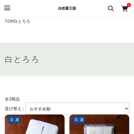
0
自然薯王国
TOP
白とろろ
白とろろ
全3商品
並び替え：