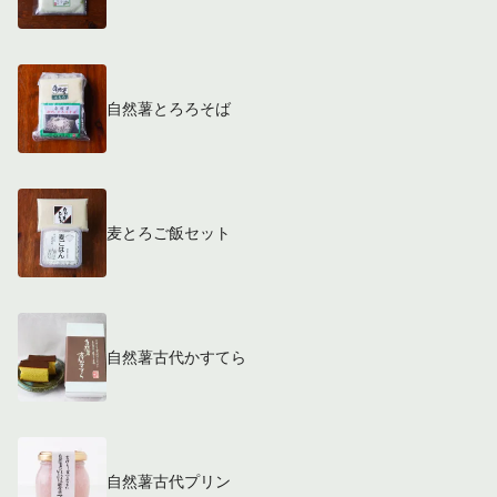
自然薯とろろそば
麦とろご飯セット
自然薯古代かすてら
自然薯古代プリン