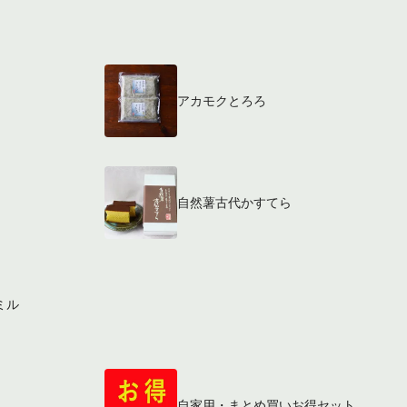
アカモクとろろ
自然薯古代かすてら
ミル
自家用・まとめ買いお得セット