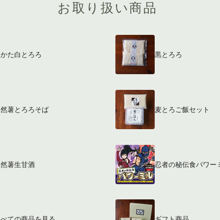
お取り扱い商品
はかた白とろろ
黒とろろ
自然薯とろろそば
麦とろご飯セット
自然薯生甘酒
忍者の秘伝食パワー
すべての商品を見る
ギフト商品