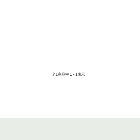
全
1
商品中
1 - 1
表示