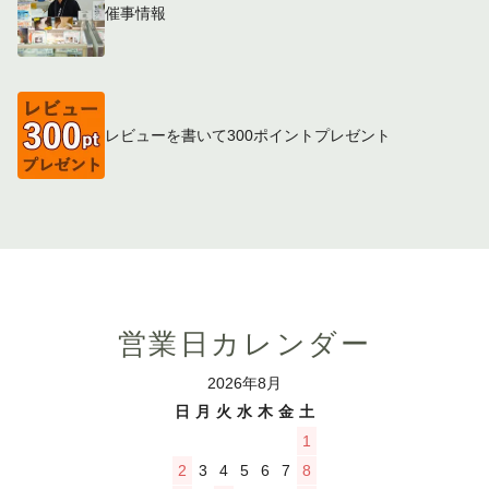
催事情報
レビューを書いて300ポイントプレゼント
営業日カレンダー
2026年8月
日
月
火
水
木
金
土
1
2
3
4
5
6
7
8