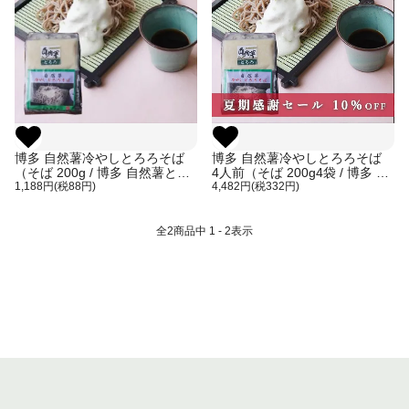
博多 自然薯冷やしとろろそば
博多 自然薯冷やしとろろそば
（そば 200g / 博多 自然薯とろ
4人前（そば 200g4袋 / 博多 自
ろ55g×1個 / 麺つゆ1袋(50g)）
1,188円(税88円)
然薯とろろ55g×4個 / 麺つゆ4袋
4,482円(税332円)
(50g)）
全
2
商品中
1 - 2
表示