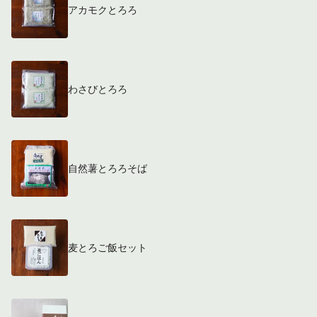
アカモクとろろ
わさびとろろ
自然薯とろろそば
麦とろご飯セット