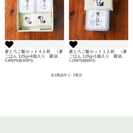
麦とろご飯セット４人前 （麦
麦とろご飯セット１人前 （麦
ごはん 125g×4個入り 醤油
ごはん 125g×1個入り 醤油
味 60g×4個入り）
4,980円(税369円)
味 60g×1個入り）
1,188円(税88円)
全
2
商品中
1 - 2
表示