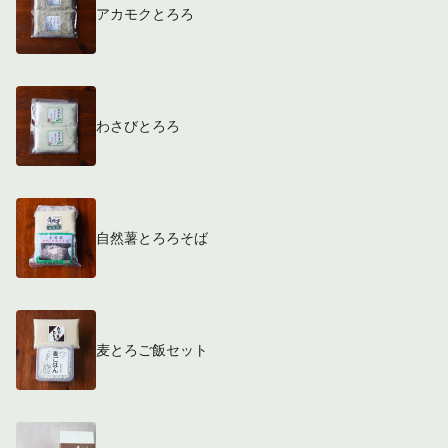
アカモクとろろ
わさびとろろ
自然薯とろろそば
麦とろご飯セット