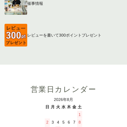
催事情報
レビューを書いて300ポイントプレゼント
営業日カレンダー
2026年8月
日
月
火
水
木
金
土
1
2
3
4
5
6
7
8