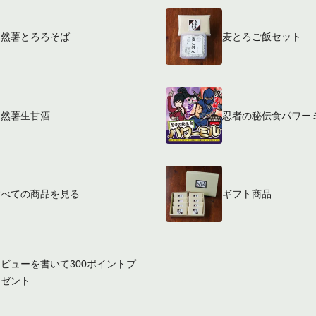
自然薯とろろそば
麦とろご飯セット
自然薯生甘酒
忍者の秘伝食パワー
すべての商品を見る
ギフト商品
ビューを書いて300ポイントプ
レゼント