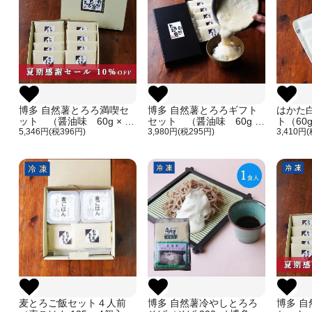
博多 自然薯とろろ満喫セ
博多 自然薯とろろギフト
はかた
ット （醤油味 60g × 8
セット （醤油味 60g ×
ト（60g
個入り）
5,346円(税396円)
5個入り）
3,980円(税295円)
3,410円
麦とろご飯セット４人前
博多 自然薯冷やしとろろ
博多 