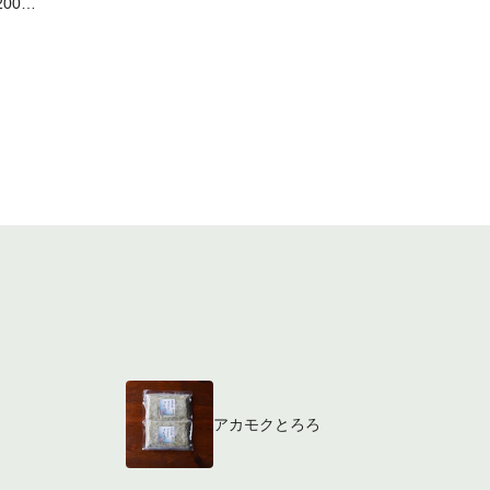
00g4
ろろ
袋
アカモクとろろ