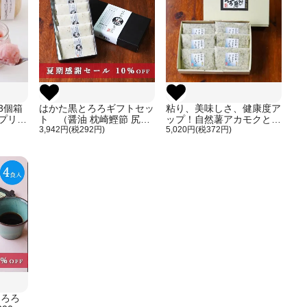
3個箱
はかた黒とろろギフトセッ
粘り、美味しさ、健康度ア
プリ
ト （醤油 枕崎鰹節 尻氏
ップ！自然薯アカモクとろ
昆布 味付け 60g × 5個入
3,942円(税292円)
ろギフトセット（60g×6個
5,020円(税372円)
り）
入り）
とろろ