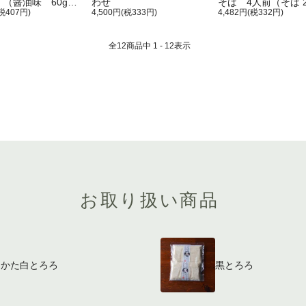
（醤油味 60g×4
わせ
そば 4人前（そば 2
 はかた白とろろ
(税407円)
4,500円(税333円)
袋 / 博多 自然薯と
4,482円(税332円)
4個入り）
55g×4個 / 麺つゆ4
(50g)）
全
12
商品中
1 - 12
表示
お取り扱い商品
はかた白とろろ
黒とろろ