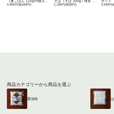
（麦ごはん 125g×4個入
そば（そば 200g / 博多 自
セット 
り 醤油味 60g×4個入
4,980円(税369円)
然薯とろろ55g×1個 / 麺つ
1,188円(税88円)
個入り
5,499円
り）
ゆ1袋(50g)）
60g×
商品カテゴリーから商品を選ぶ
醤油味