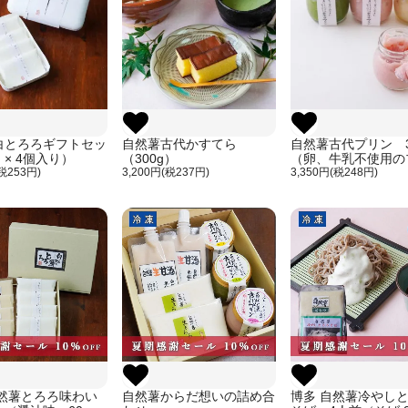
白とろろギフトセッ
自然薯古代かすてら
自然薯古代プリン 
 × 4個入り）
（300g）
（卵、牛乳不使用の
(税253円)
3,200円(税237円)
ン）
3,350円(税248円)
自然薯とろろ味わい
自然薯からだ想いの詰め合
博多 自然薯冷やし