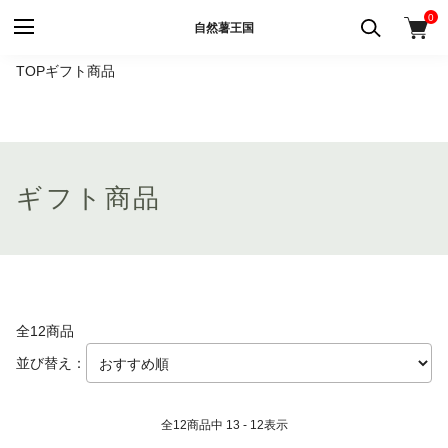
0
自然薯王国
TOP
ギフト商品
ギフト商品
全12商品
並び替え：
全
12
商品中
13 - 12
表示