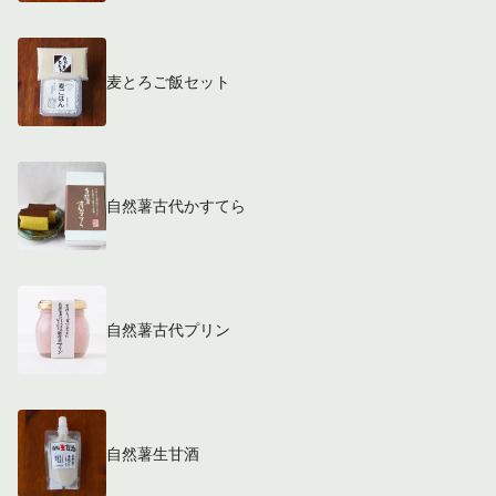
麦とろご飯セット
自然薯古代かすてら
自然薯古代プリン
自然薯生甘酒