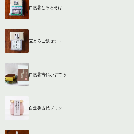
自然薯とろろそば
麦とろご飯セット
自然薯古代かすてら
自然薯古代プリン