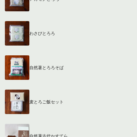
わさびとろろ
自然薯とろろそば
麦とろご飯セット
自然薯古代かすてら