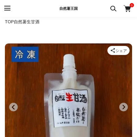
0
自然薯王国
TOP
自然薯生甘酒
シェア