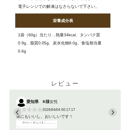
電子レンジでの解凍はなさらないで下さい。
栄養成分表
1袋（60g）当たり…熱量34kcal、タンパク質
0.9g、脂質0.05g、炭水化物8.0g、食塩相当量
0.6g
レビュー
愛知県 K様
女性
愛
2026/04/04 00:17:17
体にもいいし、おいしいです！
体にもい