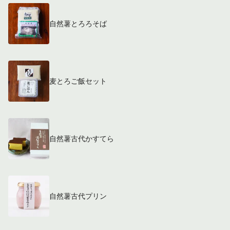
自然薯とろろそば
麦とろご飯セット
自然薯古代かすてら
自然薯古代プリン