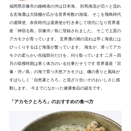
福岡県宗像市の鐘崎港の沖は日本海。 対馬海流が滔々と流れ
る玄海灘は大陸棚が広がる世界有数の漁場。 そこを飛鳥時代
の遺障使、奈良時代は遣唐使が行き来して現代になり世界遺
産「神宿る島」宗像沖／島に登録されました。 そこで上質の
アカモクが育っています。 玄界灘の潮の流れは早く海底には
びっくりするほど海藻が繁っています。 海女が、潜ってアカ
モクの柔らかい先端部分だけを、刈り取っています 二月～四
月の収穫時期は寒く体力のいる仕事だそうです 世界遺産「宗
像・沖／島」の海で育つ天然アカモクは、磯の香りと風味が
すばらしく「自然薯とろろ」と混ざり合いそのおいしさに感
動します。 今までになかった健康食品の誕生です。
「アカモクとろろ」のおすすめの食べ方