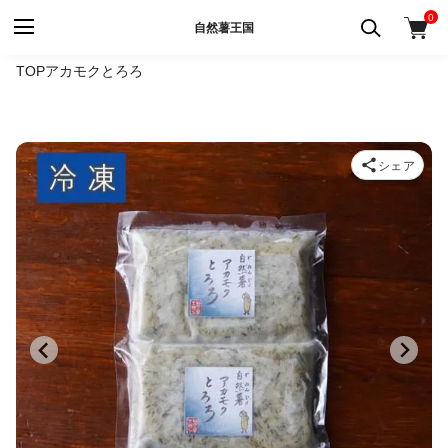
0
自然薯王国
TOP
アカモクとろろ
シェア