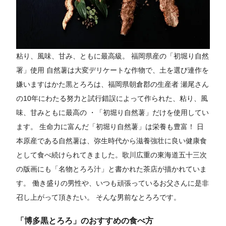
粘り、風味、甘み、ともに最高級。 福岡県産の「初堀り自然
署」使用 自然薯は大変デリケートな作物で、土を選び連作を
嫌いますはかた黒とろろは、福岡県朝倉郡の生産者 瀬尾さん
の10年にわたる努力と試行錯誤によって作られた、粘り、風
味、甘みともに最高の ・「初堀り自然薯」だけを使用してい
ます。 生命力に富んだ「初堀り自然薯」は栄養も豊富！ 日
本原産である自然薯は、弥生時代から滋養強壮に良い健康食
として食べ続けられてきました。歌川広重の東海道五十三次
の版画にも「名物とろろ汁」と書かれた茶店が描かれていま
す。 働き盛りの男性や、いつも頑張っているお父さんに是非
召し上がって頂きたい。 そんな男前なとろろです。
「博多黒とろろ」のおすすめの食べ方