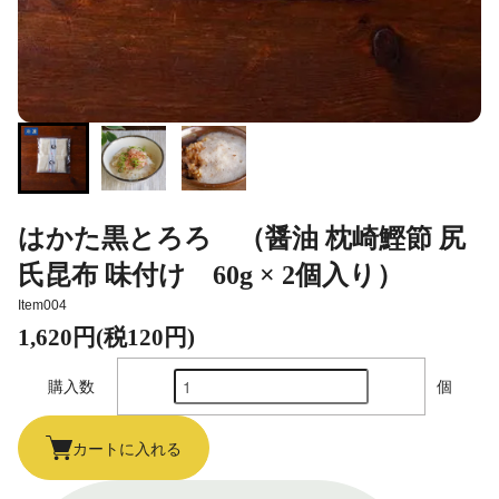
はかた黒とろろ （醤油 枕崎鰹節 尻
氏昆布 味付け 60g × 2個入り）
Item004
1,620円(税120円)
購入数
個
カートに入れる