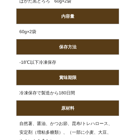
はかた黒とろろ 60g×2袋
内容量
60g×2袋
保存方法
-18℃以下冷凍保存
賞味期限
冷凍保存で製造から180日間
原材料
自然薯、醤油、かつお節、昆布/トレハロース、
安定剤（増粘多糖類）、（一部に小麦、大豆、