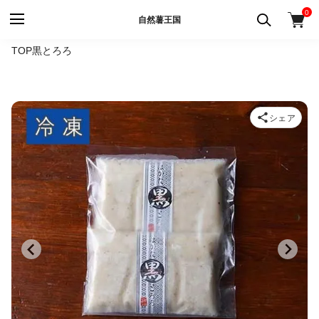
0
自然薯王国
TOP
黒とろろ
シェア