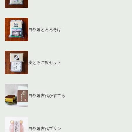
自然薯とろろそば
麦とろご飯セット
自然薯古代かすてら
自然薯古代プリン