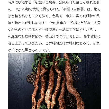
時期に収穫する「初堀り自然薯」は限られた量しか採れませ
ん。 九州の地で大切に育てられた「初掘り自然薯」は、驚く
ほど精も粘りもアクも強く、色黒で生命力に富んだ独特の風
味と味わいが楽しめます。 その貴重な「初堀り自然薯」を昔
ながらのすりこ木とすり鉢で皮も一緒に丁寧にすりおろし、
利尻昆布と枕崎鰹節の一番出汁で味付けました。 是非皆様に
召し上がって頂きたい、この時期だけの特別なとろろ。それ
が「はかた黒とろろ」です。