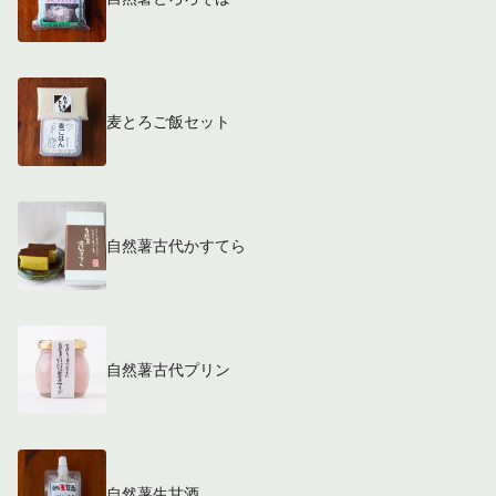
麦とろご飯セット
自然薯古代かすてら
自然薯古代プリン
自然薯生甘酒