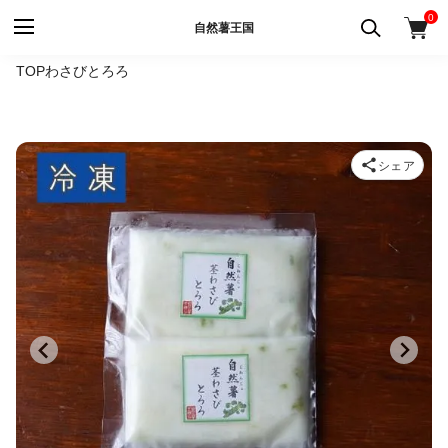
0
自然薯王国
TOP
わさびとろろ
シェア