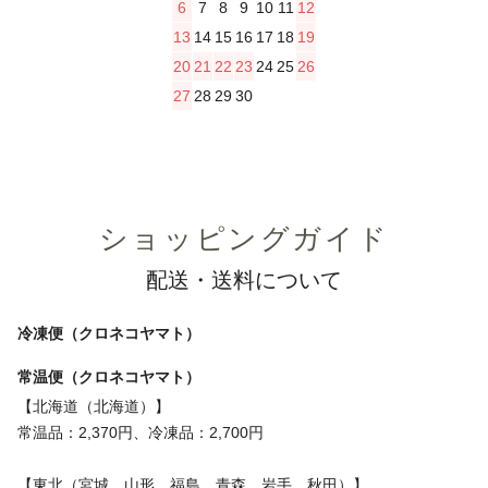
6
7
8
9
10
11
12
13
14
15
16
17
18
19
20
21
22
23
24
25
26
27
28
29
30
ショッピングガイド
配送・送料について
冷凍便（クロネコヤマト）
常温便（クロネコヤマト）
【北海道（北海道）】
常温品：2,370円、冷凍品：2,700円
【東北（宮城、山形、福島、青森、岩手、秋田）】