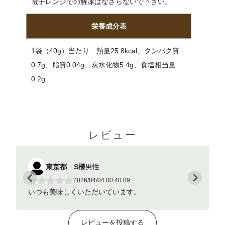
電子レンジでの解凍はなさらないで下さい。
栄養成分表
1袋（40g）当たり…熱量25.8kcal、タンパク質
0.7g、脂質0.04g、炭水化物5.4g、食塩相当量
0.2g
レビュー
東京都 S様
男性
東
2026/04/04 00:40:09
いつも美味しくいただいています。
いつも美
レビューを投稿する