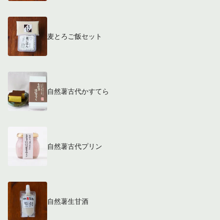
麦とろご飯セット
自然薯古代かすてら
自然薯古代プリン
自然薯生甘酒