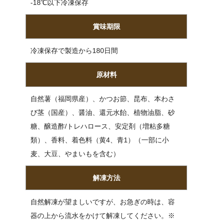
-18℃以下冷凍保存
賞味期限
冷凍保存で製造から180日間
原材料
自然薯（福岡県産）、かつお節、昆布、本わさ
び茎（国産）、醤油、還元水飴、植物油脂、砂
糖、醸造酢/トレハロース、安定剤（増粘多糖
類）、香料、着色料（黄4、青1）（一部に小
麦、大豆、やまいもを含む）
解凍方法
自然解凍が望ましいですが、お急ぎの時は、容
器の上から流水をかけて解凍してください。※