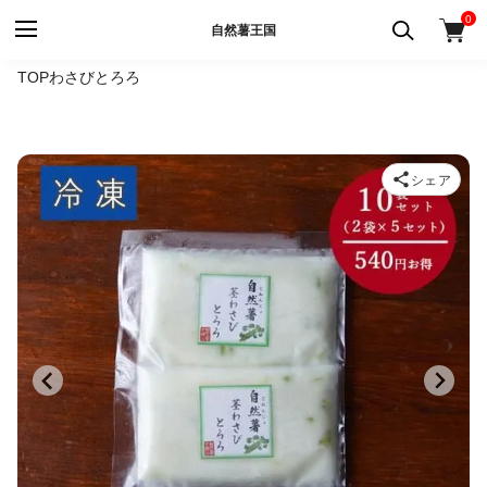
0
自然薯王国
TOP
わさびとろろ
シェア