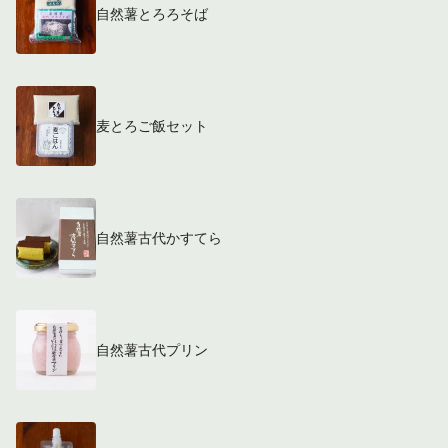
自然薯とろろそば
麦とろご飯セット
自然薯古代かすてら
自然薯古代プリン