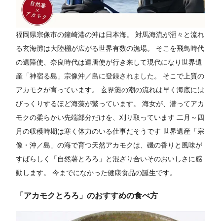
福岡県宗像市の鐘崎港の沖は日本海。 対馬海流が滔々と流れ
る玄海灘は大陸棚が広がる世界有数の漁場。 そこを飛鳥時代
の遺障使、奈良時代は遣唐使が行き来して現代になり世界遺
産「神宿る島」宗像沖／島に登録されました。 そこで上質の
アカモクが育っています。 玄界灘の潮の流れは早く海底には
びっくりするほど海藻が繁っています。 海女が、潜ってアカ
モクの柔らかい先端部分だけを、刈り取っています 二月～四
月の収穫時期は寒く体力のいる仕事だそうです 世界遺産「宗
像・沖／島」の海で育つ天然アカモクは、磯の香りと風味が
すばらしく「自然薯とろろ」と混ざり合いそのおいしさに感
動します。 今までになかった健康食品の誕生です。
「アカモクとろろ」のおすすめの食べ方