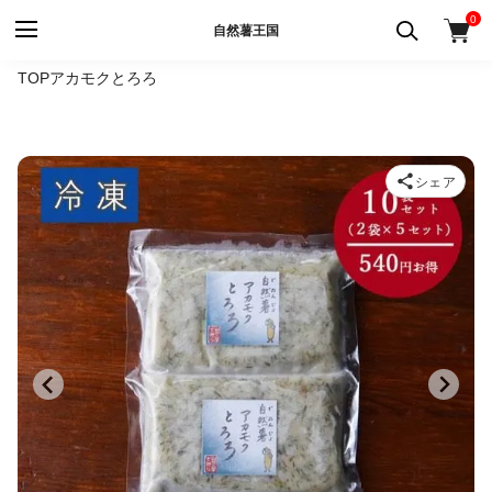
0
自然薯王国
TOP
アカモクとろろ
シェア