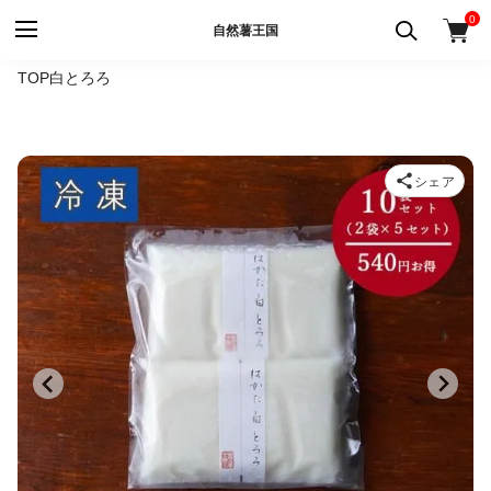
0
自然薯王国
TOP
白とろろ
シェア