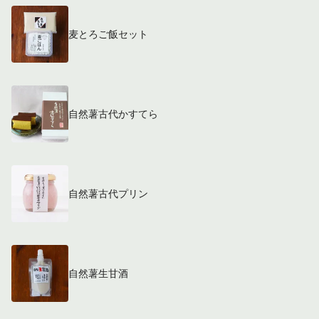
麦とろご飯セット
自然薯古代かすてら
自然薯古代プリン
自然薯生甘酒