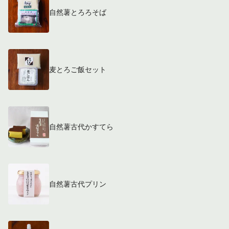
自然薯とろろそば
麦とろご飯セット
自然薯古代かすてら
自然薯古代プリン