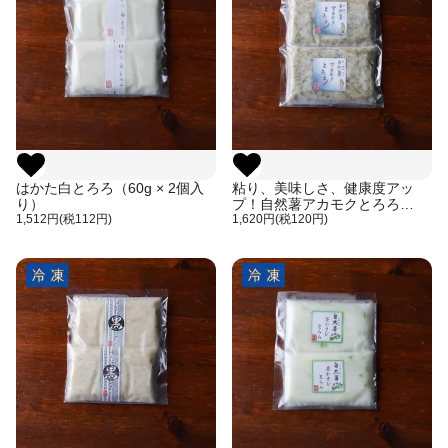
はかた白とろろ（60g × 2個入
粘り、美味しさ、健康度アッ
り）
プ！自然薯アカモクとろろ
1,512円(税112円)
（60g×2個入り）
1,620円(税120円)