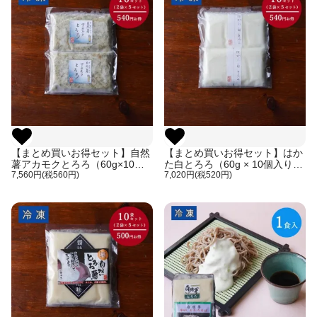
【まとめ買いお得セット】自然
【まとめ買いお得セット】はか
薯アカモクとろろ（60g×10個
た白とろろ（60g × 10個入り）
入り）（ご自宅用、箱なし）
7,560円(税560円)
（ご自宅用、箱なし）
7,020円(税520円)