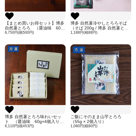
【まとめ買いお得セット】博多
博多 自然薯冷やしとろろそば
自然薯とろろ （醤油味 60g
（そば 200g / 博多 自然薯とろ
× 10個入り）（ご自宅用、箱な
6,750円(税500円)
ろ55g×1個 / 麺つゆ1袋(50g)）
1,188円(税88円)
し）
博多 自然薯とろろ味わいセッ
ご飯にそのまま山芋とろろ
ト （醤油味 60g×4個入り
（55g × 2個入り）
はかた白とろろ 60g×4個入り）
6,110円(税453円)
1,080円(税80円)