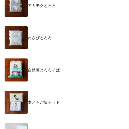
アカモクとろろ
わさびとろろ
自然薯とろろそば
麦とろご飯セット