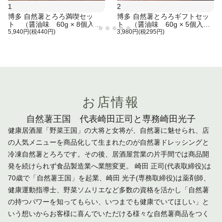
1
2
博多 自然薯とろろ満喫セッ
博多 自然薯とろろギフトセッ
ト （醤油味 60g × 8個入
ト （醤油味 60g × 5個入
り）
5,940円(税440円)
り）
3,980円(税295円)
お店情報
自然薯王国 代表崎田正司と専務崎田光子
健康居酒屋「野菜王国」の大将と女将が、自然薯に魅せられ、店
の人気メニューを商品化して生まれたのが自然薯ドレッシングと
冷凍自然薯とろろです。その後、居酒屋営業の片手間では商品開
発を続けられず食品製造業へ業態変更。 崎田 正司(代表取締役)は
70歳で「自然薯王国」を起業、崎田 光子(専務取締役)は薬剤師、
健康運動指導士、野菜ソムリエなど多数の資格を活かし「自然薯
の持つパワーを知ってもらい、いつまでも健康でいてほしい」と
いう想いからお客様に喜んでいただける様々な自然薯商品をつく