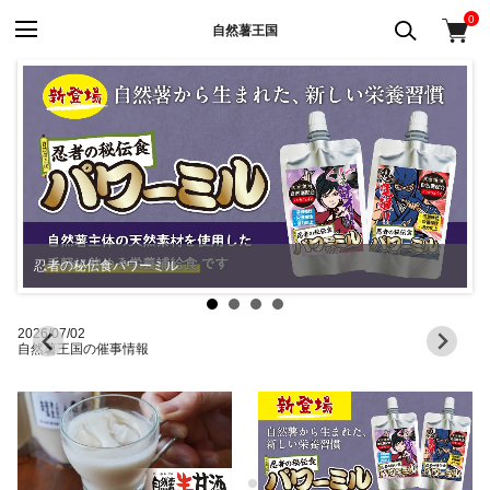
0
自然薯王国
2026/07/02
20
自然薯王国の催事情報
【