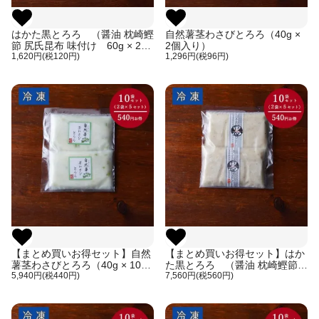
はかた黒とろろ （醤油 枕崎鰹
自然薯茎わさびとろろ（40g ×
節 尻氏昆布 味付け 60g × 2個
2個入り）
入り）
1,620円(税120円)
1,296円(税96円)
【まとめ買いお得セット】自然
【まとめ買いお得セット】はか
薯茎わさびとろろ（40g × 10個
た黒とろろ （醤油 枕崎鰹節
入り）
5,940円(税440円)
尻氏昆布 味付け 60g × 10個入
7,560円(税560円)
り）