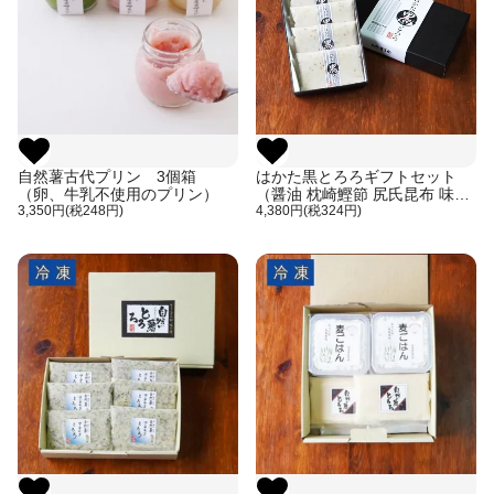
自然薯古代プリン 3個箱
はかた黒とろろギフトセット
（卵、牛乳不使用のプリン）
（醤油 枕崎鰹節 尻氏昆布 味付
3,350円(税248円)
け 60g × 5個入り）
4,380円(税324円)