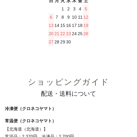
日
月
火
水
木
金
土
1
2
3
4
5
6
7
8
9
10
11
12
13
14
15
16
17
18
19
20
21
22
23
24
25
26
27
28
29
30
ショッピングガイド
配送・送料について
冷凍便（クロネコヤマト）
常温便（クロネコヤマト）
【北海道（北海道）】
常温品：2,370円、冷凍品：2,700円