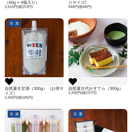
（60g × 4個入り）
りサイズ》
3,410円(税253円)
648円(税48円)
自然薯生甘酒（300g）《お得サ
自然薯古代かすてら（300g）
イズ》
3,200円(税237円)
2,500円(税185円)