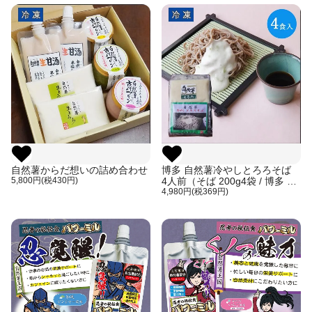
自然薯からだ想いの詰め合わせ
博多 自然薯冷やしとろろそば
5,800円(税430円)
4人前（そば 200g4袋 / 博多 自
然薯とろろ55g×4個 / 麺つゆ4袋
4,980円(税369円)
(50g)）