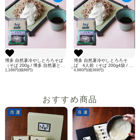
博多 自然薯冷やしとろろそば
博多 自然薯冷やしとろろそ
（そば 200g / 博多 自然薯とろ
ば 4人前（そば 200g4袋 / 博
ろ55g×1個 / 麺つゆ1袋(50g)）
1,188円(税88円)
多 自然薯とろろ55g×4個 / 麺つ
4,980円(税369円)
ゆ4袋(50g)）
おすすめ商品