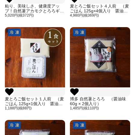
粘り、美味しさ、健康度アッ
麦とろご飯セット４人前 （麦
プ！自然薯アカモクとろろギフ
ごはん 125g×4個入り 醤油
トセット（60g×6個入り）
5,020円(税372円)
味 60g×4個入り）
4,980円(税369円)
麦とろご飯セット１人前 （麦
博多 自然薯とろろ （醤油味
ごはん 125g×1個入り 醤油
60g × 2個入り）
味 60g×1個入り）
1,188円(税88円)
1,485円(税110円)