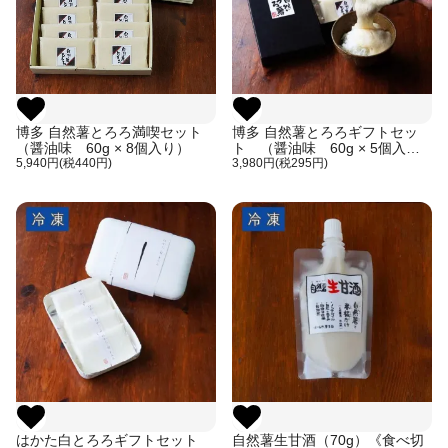
博多 自然薯とろろ満喫セット
博多 自然薯とろろギフトセッ
（醤油味 60g × 8個入り）
ト （醤油味 60g × 5個入
5,940円(税440円)
り）
3,980円(税295円)
はかた白とろろギフトセット
自然薯生甘酒（70g）《食べ切